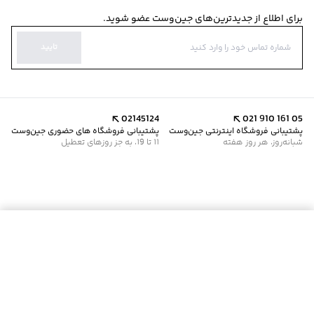
برای اطلاع از جدیدترین‌های جین‌وست عضو شوید.
تایید
02145124
021 910 161 05
پشتیبانی فروشگاه اینترنتی جین‌وست
پشتیبانی فروشگاه های حضوری جین‌وست
شبانه‌روز، هر روز هفته
11 تا 19، به جز روزهای تعطیل
موجود شد خبرم کن