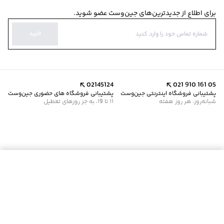
برای اطلاع از جدیدترین‌های جین‌وست عضو شوید.
تایید
02145124
021 910 161 05
پشتیبانی فروشگاه اینترنتی جین‌وست
پشتیبانی فروشگاه های حضوری جین‌وست
شبانه‌روز، هر روز هفته
11 تا 19، به جز روزهای تعطیل
موجود شد خبرم کن