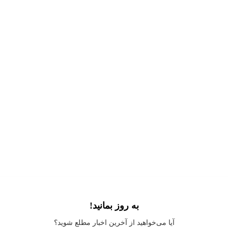
به روز بمانید!
Application error: a
client
-side exception has occurred while loading
آیا می‌خواهید از آخرین اخبار مطلع شوید؟