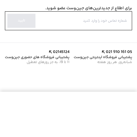
برای اطلاع از جدیدترین‌های جین‌وست عضو شوید.
تایید
02145124
021 910 161 05
پشتیبانی فروشگاه اینترنتی جین‌وست
پشتیبانی فروشگاه های حضوری جین‌وست
شبانه‌روز، هر روز هفته
11 تا 19، به جز روزهای تعطیل
موجود شد خبرم کن