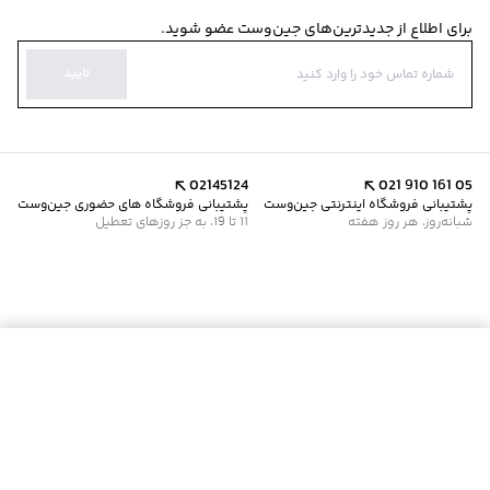
برای اطلاع از جدیدترین‌های جین‌وست عضو شوید.
تایید
02145124
021 910 161 05
پشتیبانی فروشگاه اینترنتی جین‌وست
پشتیبانی فروشگاه های حضوری جین‌وست
شبانه‌روز، هر روز هفته
11 تا 19، به جز روزهای تعطیل
موجود شد خبرم کن