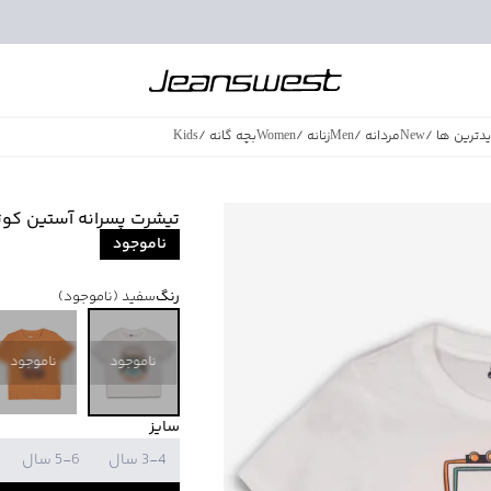
دترین ها
/
New
مردانه
/
Men
زنانه
/
Women
بچه گانه
/
Kids
فروش ویژه
/
azing Sales
تیشرت پسرانه آستین کوتاه بال
ناموجود
رنگ
سفید
(ناموجود)
ناموجود
ناموجود
سایز
3-4 سال
5-6 سال