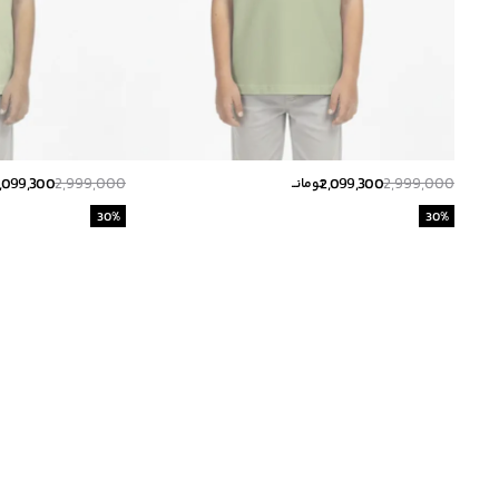
,099,300
2,999,000
2,099,300
2,999,000
تومانــ
30
%
30
%