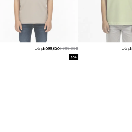
2,099,300
2,999,000
2
تومانــ
تومانــ
30
%