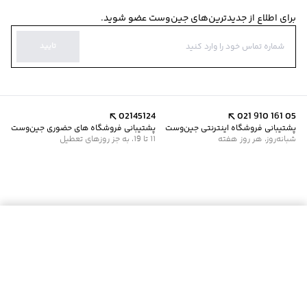
برای اطلاع از جدیدترین‌های جین‌وست عضو شوید.
تایید
02145124
021 910 161 05
پشتیبانی فروشگاه اینترنتی جین‌وست
پشتیبانی فروشگاه های حضوری جین‌وست
شبانه‌روز، هر روز هفته
11 تا 19، به جز روزهای تعطیل
موجود شد خبرم کن