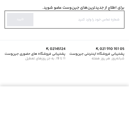
برای اطلاع از جدیدترین‌های جین‌وست عضو شوید.
تایید
02145124
021 910 161 05
پشتیبانی فروشگاه اینترنتی جین‌وست
پشتیبانی فروشگاه های حضوری جین‌وست
شبانه‌روز، هر روز هفته
11 تا 19، به جز روزهای تعطیل
موجود شد خبرم کن