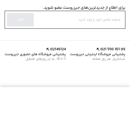
برای اطلاع از جدیدترین‌های جین‌وست عضو شوید.
تایید
02145124
021 910 161 05
پشتیبانی فروشگاه اینترنتی جین‌وست
پشتیبانی فروشگاه های حضوری جین‌وست
شبانه‌روز، هر روز هفته
11 تا 19، به جز روزهای تعطیل
موجود شد خبرم کن