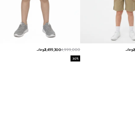
3,499,300
4,999,000
تومانــ
تومانــ
30
%