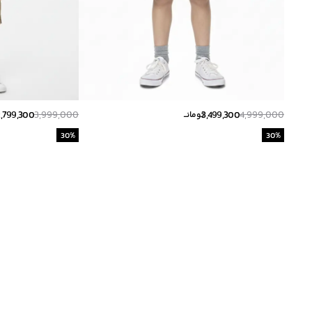
2,799,300
3,999,000
3,499,300
4,999,000
تومانــ
30
%
30
%