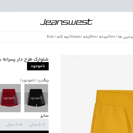
دترین ها
/
New
مردانه
/
Men
زنانه
/
Women
بچه گانه
/
Kids
فروش ویژه
/
azing Sales
شلوارک طرح دار پسرانه بالنو o
ناموجود
رنگ
زرد
(ناموجود)
ناموجود
ناموجود
سایز
2-3 سال
3-4 سال