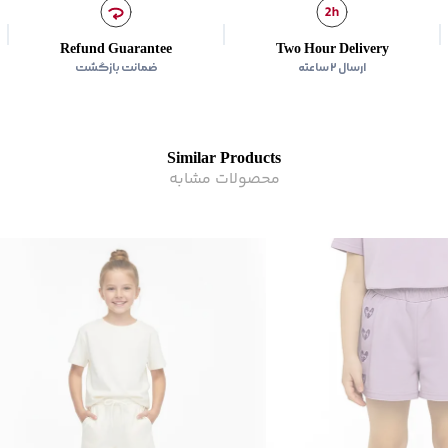
رده سنی
:
کودک(2-10 سال)
زیر گروه
:
شلوارک
Refund Guarantee
Two Hour Delivery
ارسال ۲ ساعته
ضمانت بازگشت
Similar Products
محصولات مشابه