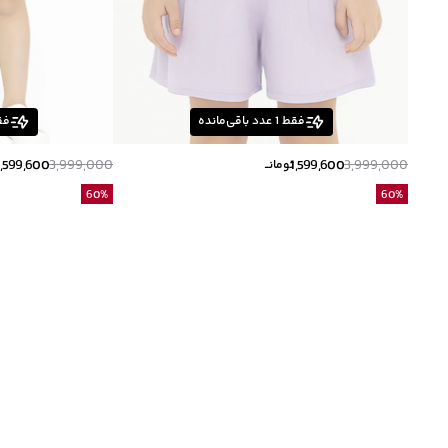
فقط
1
عدد باقی‌مانده
فق
1,599,600
3,999,000
1,599,600
3,999,000
تومانــ
60
%
60
%