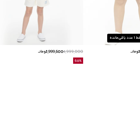
ط
1
عدد باقی‌مانده
1,999,600
4,999,000
تومانــ
تومانــ
60
%