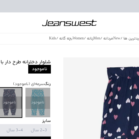
دترین ها
/
New
مردانه
/
Men
زنانه
/
Women
بچه گانه
/
Kids
فروش ویژه
/
azing Sales
شلوار دخترانه طرح دار بالنو no
ناموجود
رنگ
سرمه‌ای
(ناموجود)
ناموجود
ناموجود
سایز
2-3 سال
3-4 سال