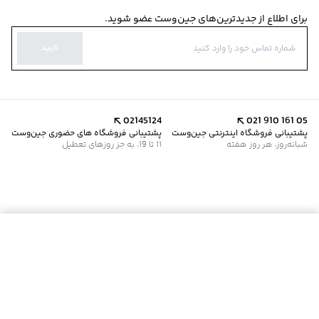
برای اطلاع از جدیدترین‌های جین‌وست عضو شوید.
تایید
02145124
021 910 161 05
پشتیبانی فروشگاه اینترنتی جین‌وست
پشتیبانی فروشگاه های حضوری جین‌وست
شبانه‌روز، هر روز هفته
11 تا 19، به جز روزهای تعطیل
موجود شد خبرم کن