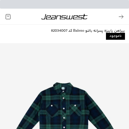
پیراهن پاییزه پسرانه بالنو Baleno کد 82034007
ناموجود