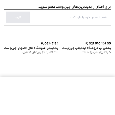
برای اطلاع از جدیدترین‌های جین‌وست عضو شوید.
تایید
02145124
021 910 161 05
پشتیبانی فروشگاه اینترنتی جین‌وست
پشتیبانی فروشگاه های حضوری جین‌وست
شبانه‌روز، هر روز هفته
11 تا 19، به جز روزهای تعطیل
موجود شد خبرم کن