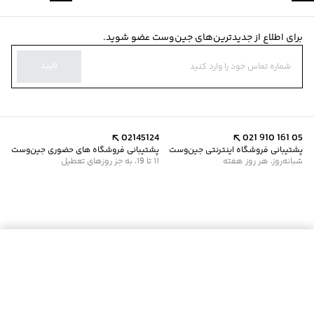
برای اطلاع از جدیدترین‌های جین‌وست عضو شوید.
تایید
02145124
021 910 161 05
پشتیبانی فروشگاه اینترنتی جین‌وست
پشتیبانی فروشگاه های حضوری جین‌وست
شبانه‌روز، هر روز هفته
11 تا 19، به جز روزهای تعطیل
موجود شد خبرم کن