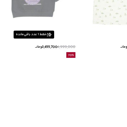
فقط
1
عدد باقی‌مانده
1,499,700
4,999,000
مانــ
تومانــ
70
%