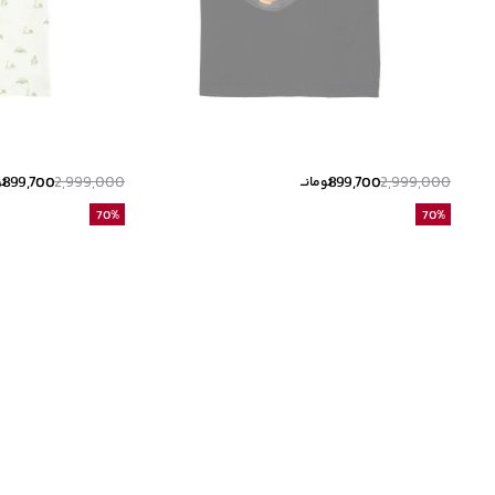
899,700
2,999,000
899,700
2,999,000
تومانــ
تو
70
%
70
%