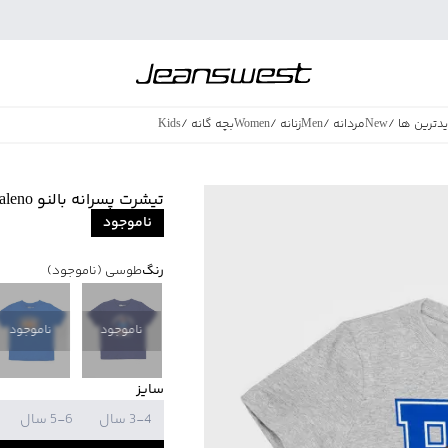
دترین ها
/
New
مردانه
/
Men
زنانه
/
Women
بچه گانه
/
Kids
فروش ویژه
/
azing Sales
تیشرت پسرانه بالنو Baleno کد 82101249
ناموجود
رنگ
طوسی
(ناموجود)
ناموجود
ناموجود
سایز
3-4 سال
5-6 سال