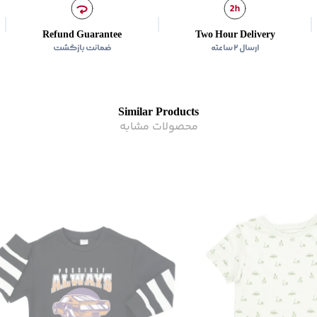
کشور سازنده
:
ایران
کشور سازنده محصول
:
ایرا
Refund Guarantee
Two Hour Delivery
رده سنی
:
کودک(2-10 سال)
ارسال ۲ ساعته
ضمانت بازگشت
زیر گروه
:
تی شرت
Similar Products
محصولات مشابه