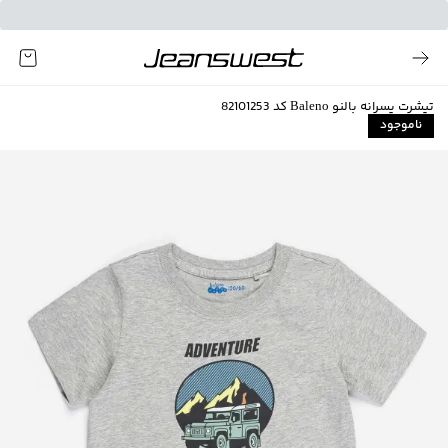
تیشرت پسرانه بالنو Baleno کد 82101253
ناموجود