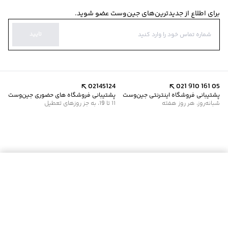
برای اطلاع از جدیدترین‌های جین‌وست عضو شوید.
تایید
02145124
021 910 161 05
پشتیبانی فروشگاه اینترنتی جین‌وست
پشتیبانی فروشگاه های حضوری جین‌وست
شبانه‌روز، هر روز هفته
11 تا 19، به جز روزهای تعطیل
موجود شد خبرم کن