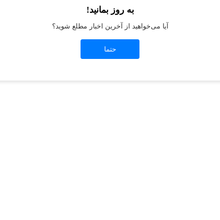
به روز بمانید!
آیا می‌خواهید از آخرین اخبار مطلع شوید؟
t
-side exception has occurred while loading
jeanswest.ir
(see the
browser conso
حتما