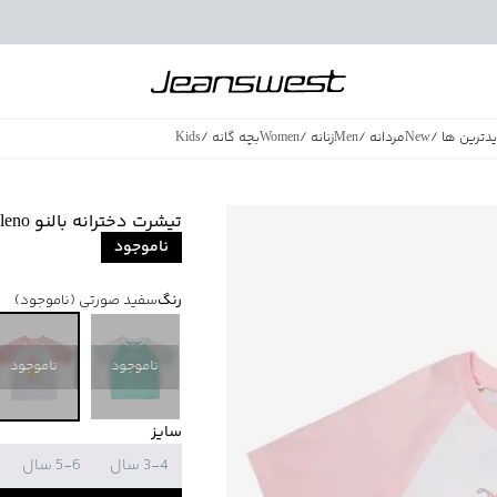
دترین ها
/
New
مردانه
/
Men
زنانه
/
Women
بچه گانه
/
Kids
فروش ویژه
/
azing Sales
تیشرت دخترانه بالنو Baleno کد 82103226
ناموجود
رنگ
سفید صورتی
(ناموجود)
ناموجود
ناموجود
سایز
3-4 سال
5-6 سال