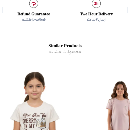
کشور سازنده
:
ایران
کشور سازنده محصول
:
ایرا
Refund Guarantee
Two Hour Delivery
رده سنی
:
کودک(2-10 سال)
ارسال ۲ ساعته
ضمانت بازگشت
زیر گروه
:
تی شرت
Similar Products
محصولات مشابه