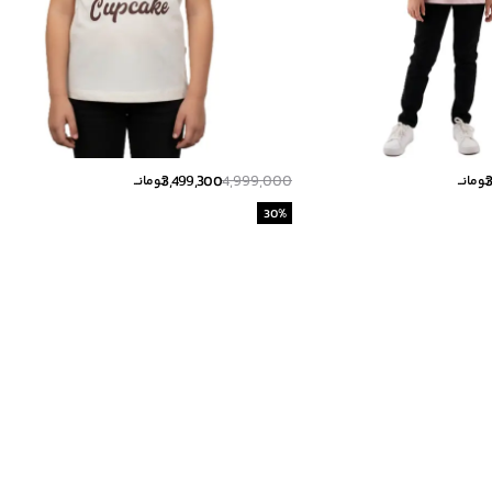
3,499,300
4,999,000
تومانــ
تومانــ
30
%