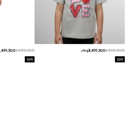
3,499,300
4,999,000
3,499,300
4,999,000
تومانــ
30
%
30
%