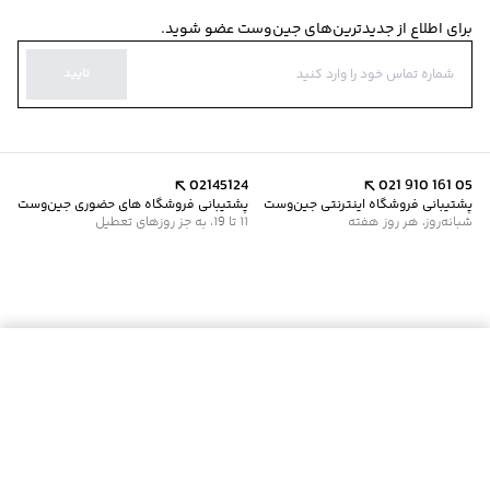
برای اطلاع از جدیدترین‌های جین‌وست عضو شوید.
تایید
02145124
021 910 161 05
پشتیبانی فروشگاه اینترنتی جین‌وست
پشتیبانی فروشگاه های حضوری جین‌وست
شبانه‌روز، هر روز هفته
11 تا 19، به جز روزهای تعطیل
موجود شد خبرم کن