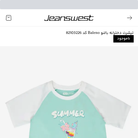
تیشرت دخترانه بالنو Baleno کد 82103226
ناموجود