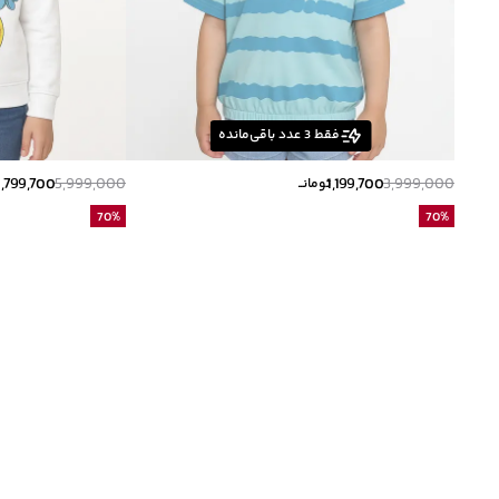
فقط
3
عدد باقی‌مانده
1,799,700
5,999,000
1,199,700
3,999,000
تومانــ
ت
70
%
70
%