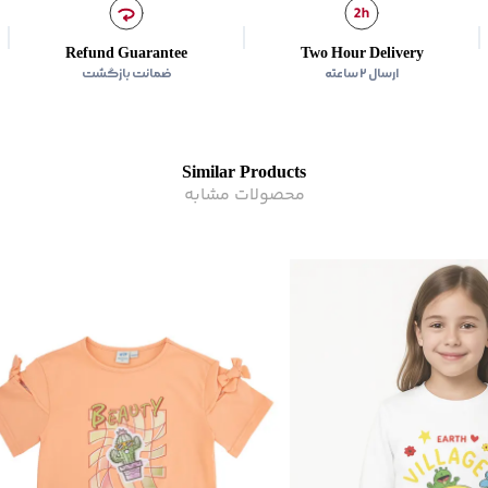
برند
:
بالنو
کشور سازنده
:
ایران
Refund Guarantee
Two Hour Delivery
کشور سازنده محصول
:
ایرا
ارسال ۲ ساعته
ضمانت بازگشت
رده سنی
:
کودک(2-10 سال)
زیر گروه
:
تی شرت
Similar Products
محصولات مشابه