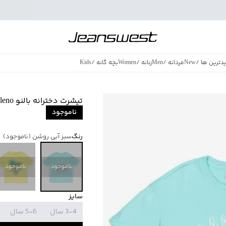
دترین ها
/
New
مردانه
/
Men
زنانه
/
Women
بچه گانه
/
Kids
فروش ویژه
/
azing Sales
تیشرت دخترانه بالنو Baleno کد 82103229
ناموجود
رنگ
سبز آبی روشن
(ناموجود)
ناموجود
ناموجود
سایز
3-4 سال
5-6 سال