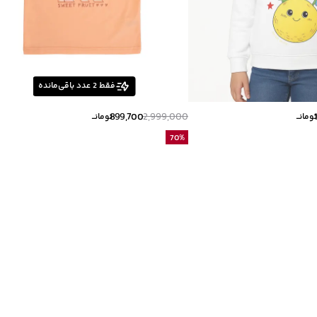
فقط
2
عدد باقی‌مانده
899,700
2,999,000
ومانــ
تومانــ
70
%