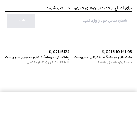
برای اطلاع از جدیدترین‌های جین‌وست عضو شوید.
تایید
02145124
021 910 161 05
پشتیبانی فروشگاه اینترنتی جین‌وست
پشتیبانی فروشگاه های حضوری جین‌وست
شبانه‌روز، هر روز هفته
11 تا 19، به جز روزهای تعطیل
موجود شد خبرم کن