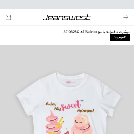
تیشرت دخترانه بالنو Baleno کد 82103230
ناموجود