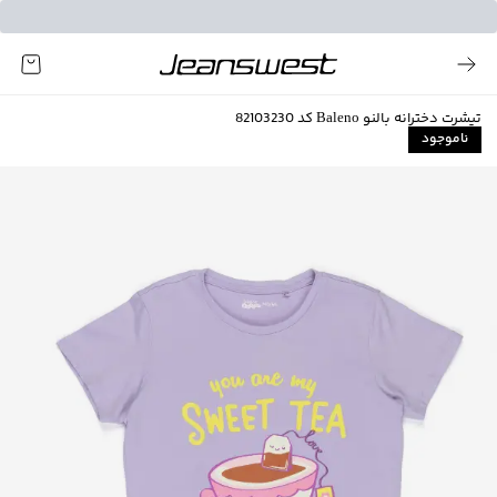
تیشرت دخترانه بالنو Baleno کد 82103230
ناموجود