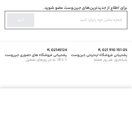
برای اطلاع از جدیدترین‌های جین‌وست عضو شوید.
تایید
02145124
021 910 161 05
پشتیبانی فروشگاه اینترنتی جین‌وست
پشتیبانی فروشگاه های حضوری جین‌وست
شبانه‌روز، هر روز هفته
11 تا 19، به جز روزهای تعطیل
موجود شد خبرم کن