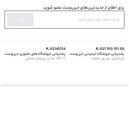
برای اطلاع از جدیدترین‌های جین‌وست عضو شوید.
تایید
02145124
021 910 161 05
پشتیبانی فروشگاه اینترنتی جین‌وست
پشتیبانی فروشگاه های حضوری جین‌وست
شبانه‌روز، هر روز هفته
11 تا 19، به جز روزهای تعطیل
موجود شد خبرم کن