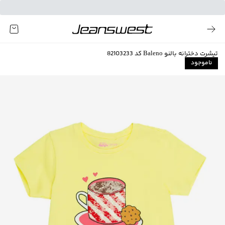
تیشرت دخترانه بالنو Baleno کد 82103233
ناموجود