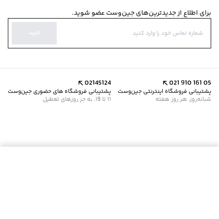
برای اطلاع از جدیدترین‌های جین‌وست عضو شوید.
تایید
02145124
021 910 161 05
پشتیبانی فروشگاه اینترنتی جین‌وست
پشتیبانی فروشگاه های حضوری جین‌وست
شبانه‌روز، هر روز هفته
11 تا 19، به جز روزهای تعطیل
موجود شد خبرم کن