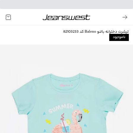
تیشرت دخترانه بالنو Baleno کد 82103233
ناموجود