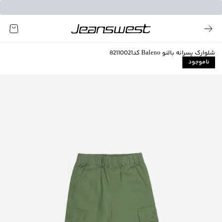
شلوارک پسرانه بالنو Baleno کد82110021
ناموجود