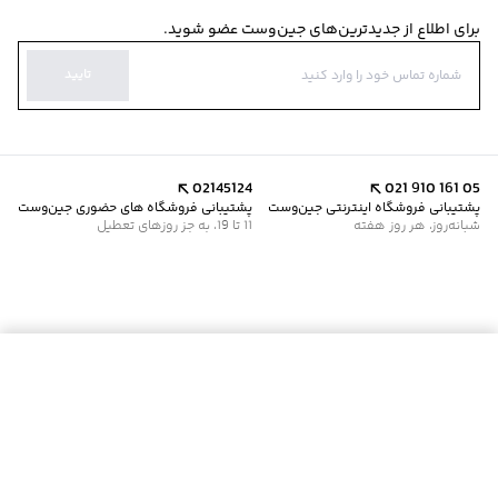
برای اطلاع از جدیدترین‌های جین‌وست عضو شوید.
تایید
02145124
021 910 161 05
پشتیبانی فروشگاه اینترنتی جین‌وست
پشتیبانی فروشگاه های حضوری جین‌وست
شبانه‌روز، هر روز هفته
11 تا 19، به جز روزهای تعطیل
موجود شد خبرم کن