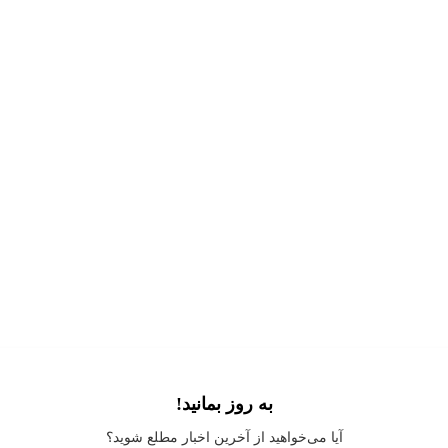
به روز بمانید!
Application error: a
client
-side exception has occurred while loading
آیا می‌خواهید از آخرین اخبار مطلع شوید؟