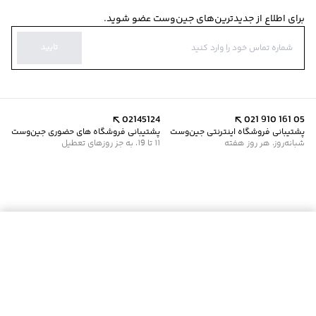
برای اطلاع از جدیدترین‌های جین‌وست عضو شوید.
تایید
02145124
021 910 161 05
پشتیبانی فروشگاه اینترنتی جین‌وست
پشتیبانی فروشگاه های حضوری جین‌وست
شبانه‌روز، هر روز هفته
11 تا 19، به جز روزهای تعطیل
موجود شد خبرم کن