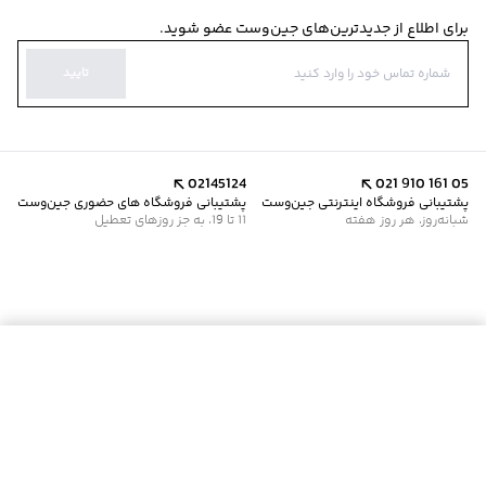
برای اطلاع از جدیدترین‌های جین‌وست عضو شوید.
تایید
02145124
021 910 161 05
پشتیبانی فروشگاه اینترنتی جین‌وست
پشتیبانی فروشگاه های حضوری جین‌وست
شبانه‌روز، هر روز هفته
11 تا 19، به جز روزهای تعطیل
موجود شد خبرم کن