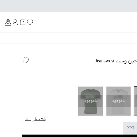
Am
ت Jeanswest
ناموجود
ناموجود
راهنمای سایز
XXL