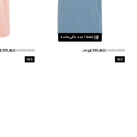
فقط
1
عدد باقی‌مانده
2,199,450
3,999,000
2,199,450
3,999,000
تومانــ
ت
45
%
45
%