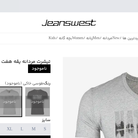
دترین ها
/
New
مردانه
/
Men
زنانه
/
Women
بچه گانه
/
Kids
فروش ویژه
/
azing Sales
تیشرت مردانه یقه هفت جین وس
ناموجود
رنگ
طوسی خاکی
(ناموجود)
ناموجود
ناموجود
سایز
XL
L
M
S