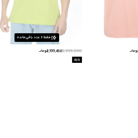
فقط
3
عدد باقی‌مانده
2,199,450
3,999,000
ومانــ
تومانــ
45
%