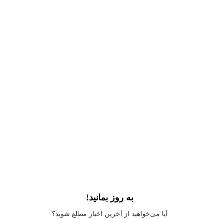
به روز بمانید!
Application error: a
client
-side exception has occurred while loading
آیا می‌خواهید از آخرین اخبار مطلع شوید؟