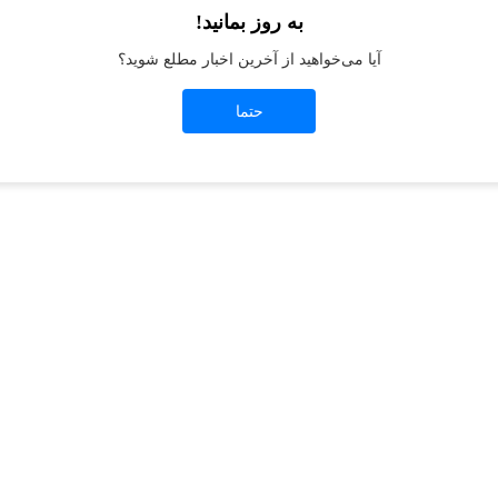
به روز بمانید!
آیا می‌خواهید از آخرین اخبار مطلع شوید؟
t
-side exception has occurred while loading
jeanswest.ir
(see the
browser conso
حتما