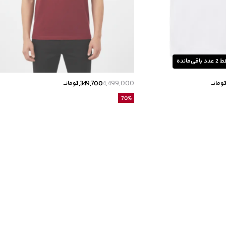
ط
2
عدد باقی‌مانده
1,349,700
4,499,000
ومانــ
تومانــ
70
%