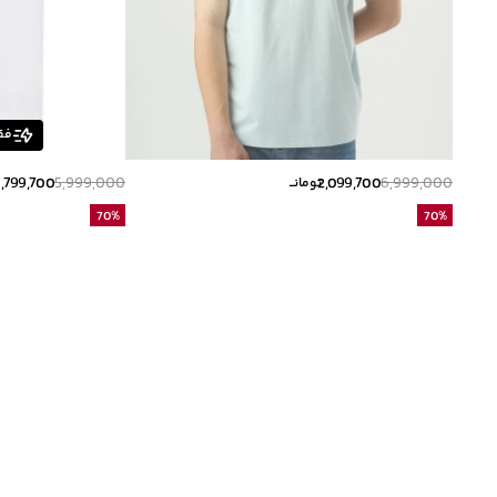
فق
1,799,700
5,999,000
2,099,700
6,999,000
تومانــ
ت
70
%
70
%