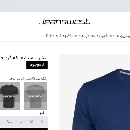
دترین ها
/
New
مردانه
/
Men
زنانه
/
Women
بچه گانه
/
Kids
فروش ویژه
/
azing Sales
تیشرت مردانه یقه گرد جین وست
ناموجود
رنگ
آبی کاربنی
(ناموجود)
ناموجود
ناموجود
سایز
XL
L
M
S