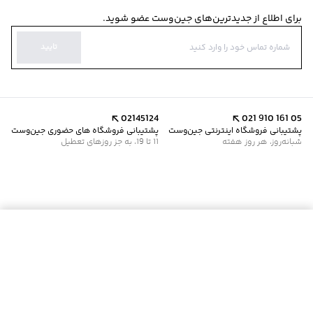
برای اطلاع از جدیدترین‌های جین‌وست عضو شوید.
تایید
02145124
021 910 161 05
پشتیبانی فروشگاه اینترنتی جین‌وست
پشتیبانی فروشگاه های حضوری جین‌وست
شبانه‌روز، هر روز هفته
11 تا 19، به جز روزهای تعطیل
موجود شد خبرم کن