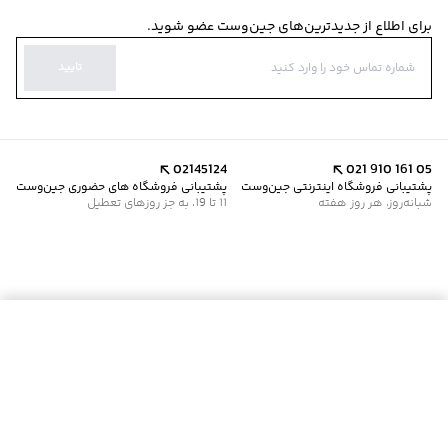
برای اطلاع از جدیدترین‌های جین‌وست عضو شوید.
تایید
02145124
021 910 161 05
پشتیبانی فروشگاه اینترنتی جین‌وست
پشتیبانی فروشگاه های حضوری جین‌وست
شبانه‌روز، هر روز هفته
11 تا 19، به جز روزهای تعطیل
موجود شد خبرم کن