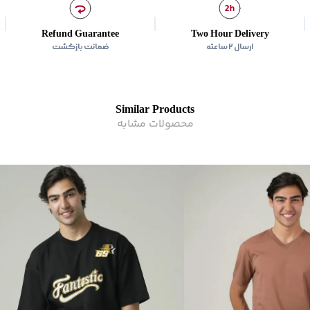
برند
:
Jeanswest
زیر گروه
:
تی شرت
Refund Guarantee
Two Hour Delivery
ارسال ۲ ساعته
ضمانت بازگشت
Similar Products
محصولات مشابه