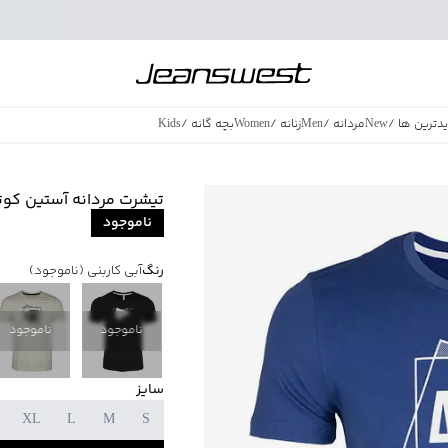
دترین ها
/
New
مردانه
/
Men
زنانه
/
Women
بچه گانه
/
Kids
فروش ویژه
/
azing Sales
تیشرت مردانه آستین کوتاه جی
ناموجود
رنگ
آبی کاربنی
(ناموجود)
ناموجود
ناموجود
سایز
XL
L
M
S