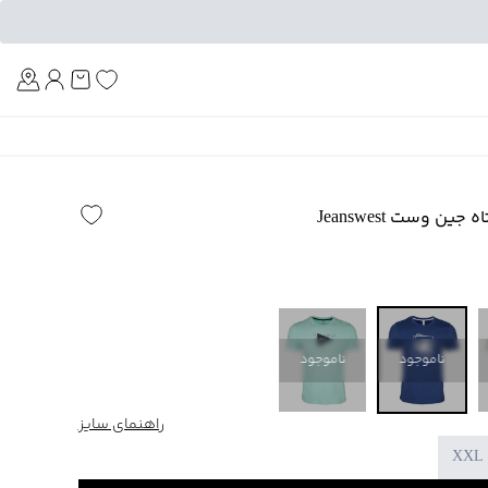
Am
ن وست Jeanswest
ناموجود
ناموجود
راهنمای سایز
XXL