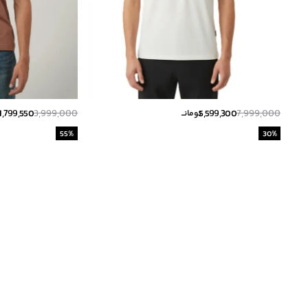
1,799,550
3,999,000
5,599,300
7,999,000
تومانــ
ت
55
%
30
%