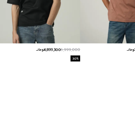
4,899,300
6,999,000
ومانــ
تومانــ
30
%