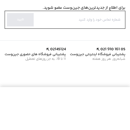
برای اطلاع از جدیدترین‌های جین‌وست عضو شوید.
تایید
02145124
021 910 161 05
پشتیبانی فروشگاه اینترنتی جین‌وست
پشتیبانی فروشگاه های حضوری جین‌وست
شبانه‌روز، هر روز هفته
11 تا 19، به جز روزهای تعطیل
موجود شد خبرم کن