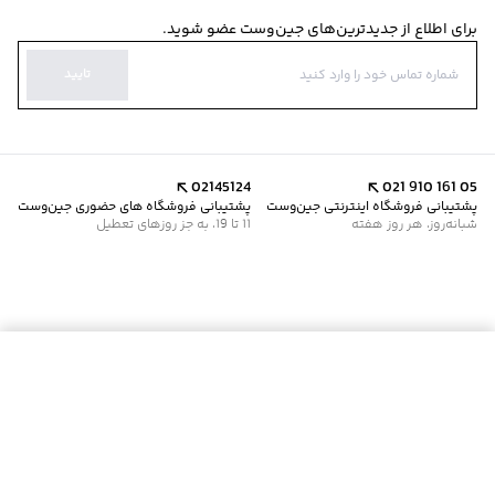
برای اطلاع از جدیدترین‌های جین‌وست عضو شوید.
تایید
02145124
021 910 161 05
پشتیبانی فروشگاه اینترنتی جین‌وست
پشتیبانی فروشگاه های حضوری جین‌وست
شبانه‌روز، هر روز هفته
11 تا 19، به جز روزهای تعطیل
موجود شد خبرم کن