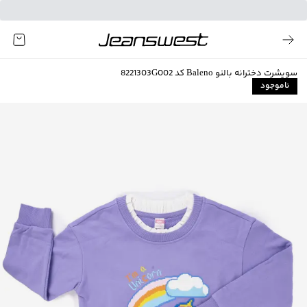
سویشرت دخترانه بالنو Baleno کد 8221303G002
ناموجود