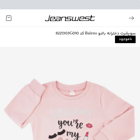
سویشرت دخترانه بالنو Baleno کد 8221303G010
ناموجود