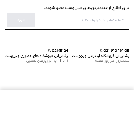
برای اطلاع از جدیدترین‌های جین‌وست عضو شوید.
تایید
02145124
021 910 161 05
پشتیبانی فروشگاه اینترنتی جین‌وست
پشتیبانی فروشگاه های حضوری جین‌وست
شبانه‌روز، هر روز هفته
11 تا 19، به جز روزهای تعطیل
موجود شد خبرم کن