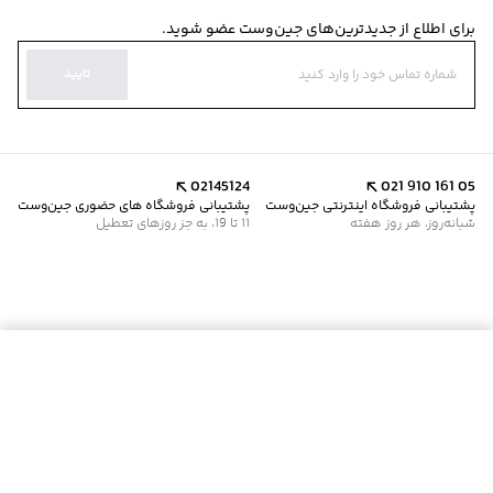
برای اطلاع از جدیدترین‌های جین‌وست عضو شوید.
تایید
02145124
021 910 161 05
پشتیبانی فروشگاه اینترنتی جین‌وست
پشتیبانی فروشگاه های حضوری جین‌وست
شبانه‌روز، هر روز هفته
11 تا 19، به جز روزهای تعطیل
موجود شد خبرم کن