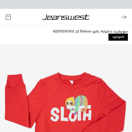
سویشرت دخترانه بالنو Baleno کد 8221303G012
ناموجود