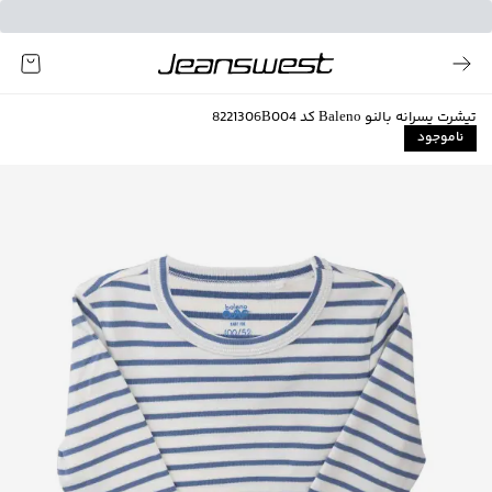
تیشرت پسرانه بالنو Baleno کد 8221306B004
ناموجود