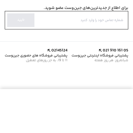
برای اطلاع از جدیدترین‌های جین‌وست عضو شوید.
تایید
02145124
021 910 161 05
پشتیبانی فروشگاه اینترنتی جین‌وست
پشتیبانی فروشگاه های حضوری جین‌وست
شبانه‌روز، هر روز هفته
11 تا 19، به جز روزهای تعطیل
موجود شد خبرم کن