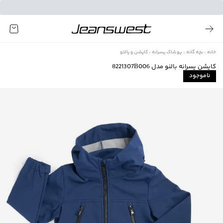
خانه
بچه گانه
پوشاک پسرانه
کاپشن و پالتو
کاپشن پسرانه بالنو مدل 8221307B006
ناموجود