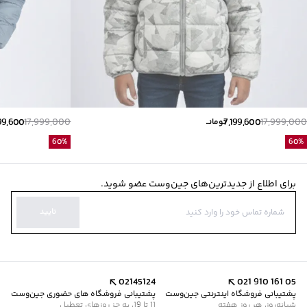
99,600
17,999,000
7,199,600
17,999,000
تومانــ
60
%
60
%
برای اطلاع از جدیدترین‌های جین‌وست عضو شوید.
تایید
02145124
021 910 161 05
پشتیبانی فروشگاه اینترنتی جین‌وست
پشتیبانی فروشگاه های حضوری جین‌وست
شبانه‌روز، هر روز هفته
11 تا 19، به جز روزهای تعطیل