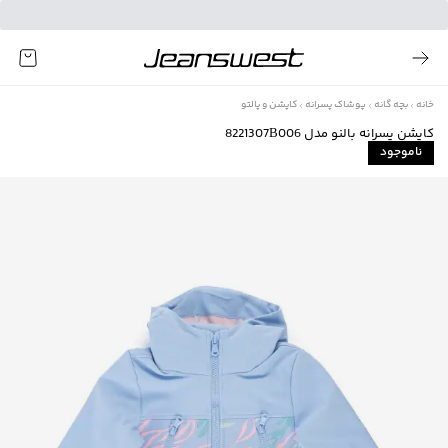
خانه
بچه گانه
پوشاک پسرانه
کاپشن و پالتو
کاپشن پسرانه بالنو مدل 8221307B006
ناموجود