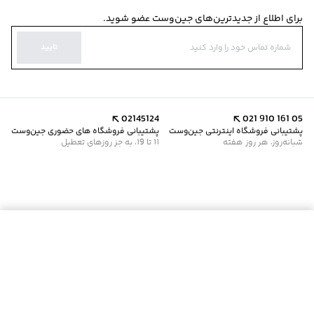
برای اطلاع از جدیدترین‌های جین‌وست عضو شوید.
تایید
02145124
021 910 161 05
پشتیبانی فروشگاه اینترنتی جین‌وست
پشتیبانی فروشگاه های حضوری جین‌وست
شبانه‌روز، هر روز هفته
11 تا 19، به جز روزهای تعطیل
موجود شد خبرم کن