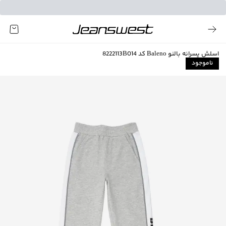
اسلش پسرانه بالنو Baleno کد 8222113B014
ناموجود