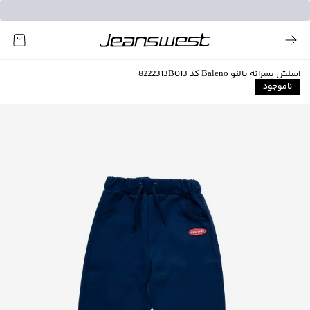
اسلش پسرانه بالنو Baleno کد 8222313B013
ناموجود