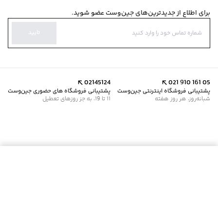
برای اطلاع از جدیدترین‌های جین‌وست عضو شوید.
تایید
02145124
021 910 161 05
پشتیبانی فروشگاه اینترنتی جین‌وست
پشتیبانی فروشگاه های حضوری جین‌وست
شبانه‌روز، هر روز هفته
11 تا 19، به جز روزهای تعطیل
موجود شد خبرم کن