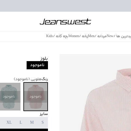
دترین ها
/
New
مردانه
/
Men
زنانه
/
Women
بچه گانه
/
Kids
فروش ویژه
/
azing Sales
بلوز
ناموجود
رنگ
هلویی
(ناموجود)
ناموجود
ناموجود
سایز
XL
L
M
S