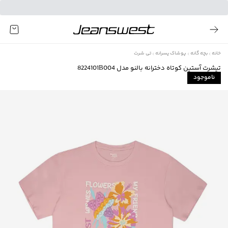
خانه
بچه گانه
پوشاک پسرانه
تی شرت
تیشرت آستین کوتاه دخترانه بالنو مدل 8224101B004
ناموجود