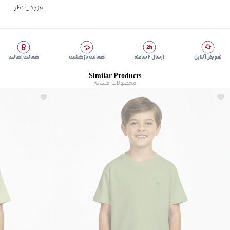
سایر توضیحات
:
دارای طرح چاپی
افزودن نظر
برند
:
بالنو
رده سنی
:
نوجوان(11-18 سال)
زیر گروه
:
تی شرت
تعویض آنلاین
ارسال ۲ ساعته
ضمانت بازگشت
ضمانت اصالت
Similar Products
محصولات مشابه