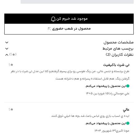
موجود شد خبرم کن
محصول در شعب حضوری
مشخصات محصول
برچسب های مرتبط
کد محصول
:
8224101B0040R5614
نظرات کاربران (2)
(
5
)
یقه
:
گرد
مناسب برای نوجوانان
یقه گرد
برند بالنو
آستین کوتاه
طرح چاپی
تی شرت باکیفیت
5
آستین
:
کوتاه
طرح برجسته و جنس عالی، من رنگ طوسی رو برای پسرم گرفتم و کلا این مدل تی شرت با در نظر
طرح
:
چاپی
گرفتن رنگ، هم قابل استفاده پسرانه و هم دخترانه هست
جنس پارچه
:
نخ‌پنبه
این محصول را پیشنهاد می‌کنم.
ضخامت
:
کم
علي موسائي راد
|
۱۵ فروردین ۱۴۰۵
نوع شستشو
:
دستی/ماشینی
نحوه شستشو
:
به صورت مجزا یا با رنگ‌های مشابه
عالي
5
ماکزیمم دمای شستشو
:
30 درجه سانتی‌گراد
ايده ي اسباب بازي روي لباس باعث شد بچه ها خيلي ذوق كنند
ماکزیمم دمای اتوکشی
:
110 درجه سانتی‌گراد
این محصول را پیشنهاد می‌کنم.
مناسب برای
:
نوجوانان
مونا اکبري
|
۱۳ شهریور ۱۴۰۴
مناسب برای فصول
:
گرم