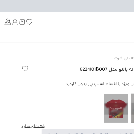
Am
ه
تی شرت
 مدل 8224101B007
ناموجود
راهنمای سایز