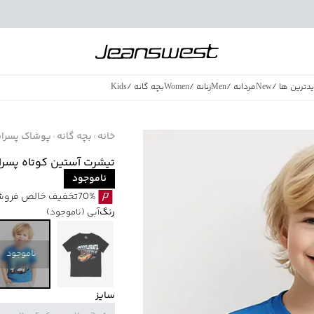
دترین ها
/
New
مردانه
/
Men
زنانه
/
Women
بچه گانه
/
Kids
فروش ویژه
/
azing Sales
خانه
بچه گانه
پوشاک پسران
تیشرت آستین کوتاه پسرانه بالنو
ناموجود
70%تخفیف خالص فروش ویژه با اقساط اسنپ پی بدون کارمزد
رنگ
آبی
(ناموجود)
ناموجود
سایز