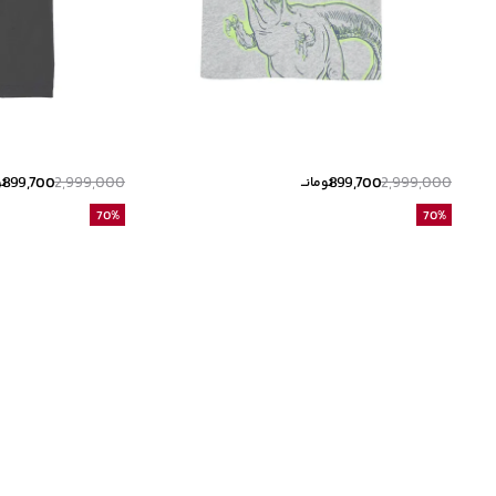
899,700
2,999,000
899,700
2,999,000
تومانــ
تو
70
%
70
%