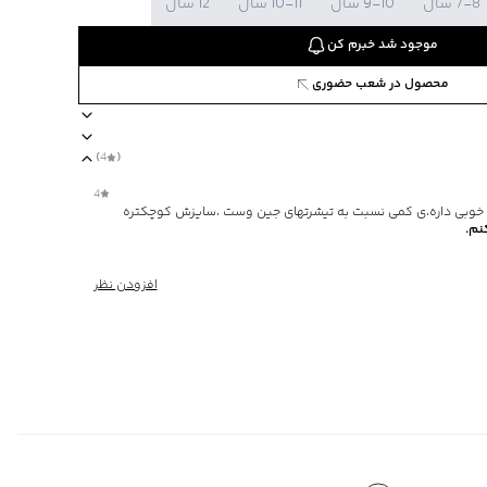
7-8 سال
9-10 سال
10-11 سال
12 سال
موجود شد خبرم کن
محصول در شعب حضوری
822410
)
4
(
سب برای کودکان
آستین کوتاه
طرح چاپی
ضخامت کم
نحوه شستشو به صو
4
وبی داره،ی کمی نسبت به تیشرتهای جین وست ،سایزش کوچکتره
نم.
افزودن نظر
ی
ا یا با رنگ‌های مشابه
‌گراد
‌گراد
چاپی