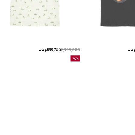
899,700
2,999,000
مانــ
تومانــ
70
%