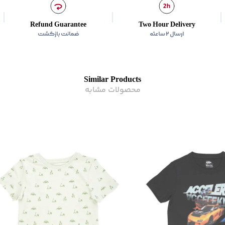
برند
:
بالنو
رده سنی
:
کودک(2-10 سال)
Refund Guarantee
Two Hour Delivery
زیر گروه
:
تی شرت
ارسال ۲ ساعته
ضمانت بازگشت
Similar Products
محصولات مشابه