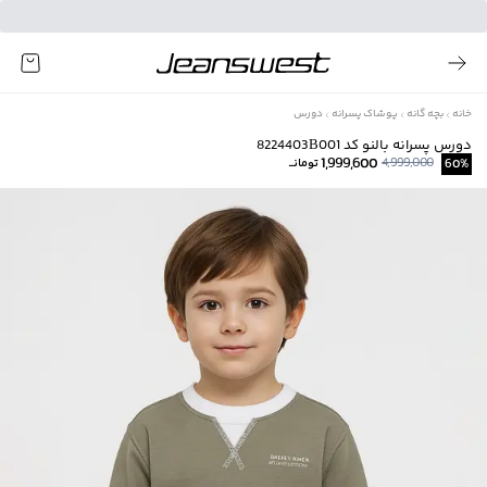
خانه
بچه گانه
پوشاک پسرانه
دورس
دورس پسرانه بالنو کد 8224403B001
1,999,600
4,999,000
%
60
تومانــ