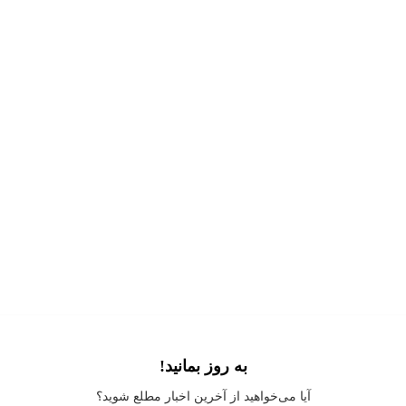
به روز بمانید!
Application error: a
client
-side exception has occurred while loading
آیا می‌خواهید از آخرین اخبار مطلع شوید؟