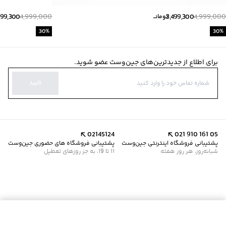
499,300
4,999,000
3,499,300
4,999,000
تومانــ
30
%
30
%
برای اطلاع از جدیدترین‌های جین‌وست عضو شوید.
تایید
02145124
021 910 161 05
پشتیبانی فروشگاه اینترنتی جین‌وست
پشتیبانی فروشگاه های حضوری جین‌وست
شبانه‌روز، هر روز هفته
11 تا 19، به جز روزهای تعطیل
افزودن به سبد خرید