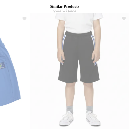
برند
:
بالنو
Similar Products
مناسب برای
:
کودکان
محصولات مشابه
رده سنی
:
کودک(2-10 سال)
نوع جیب
:
دو جیب مورب در جلو
زیر گروه
:
شلوارک