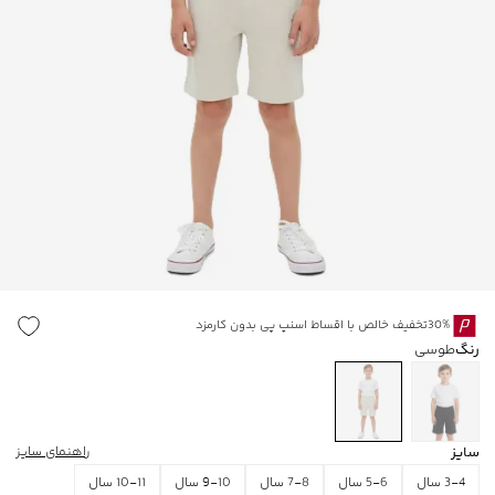
30%تخفیف خالص با اقساط اسنپ پی بدون کارمزد
رنگ
طوسی
سایز
راهنمای سایز
3-4 سال
5-6 سال
7-8 سال
9-10 سال
10-11 سال