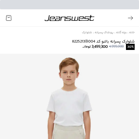
خانه
بچه گانه
پوشاک پسرانه
شلوارک
شلوارک پسرانه بالنو کد 8225213B004
3,499,300
4,999,000
%
30
تومانــ